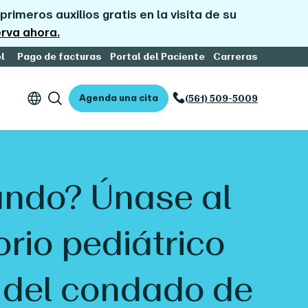
primeros auxilios gratis en la visita de su
rva ahora.
l
Pago de facturas
Portal del Paciente
Carreras
Agenda una cita
(561) 509-5009
ndo? Únase al
orio pediátrico
o del condado de