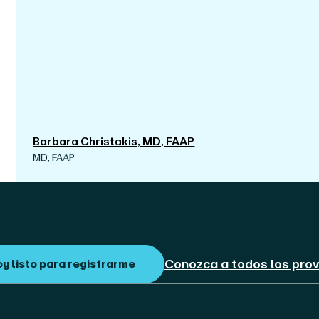
Barbara Christakis, MD, FAAP
MD, FAAP
Conozca a todos los pro
oy listo para registrarme