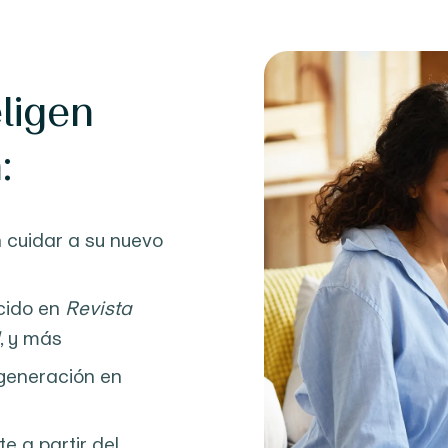
ligen
:
 cuidar a su nuevo
cido en
Revista
N
, y más
generación en
te a partir del