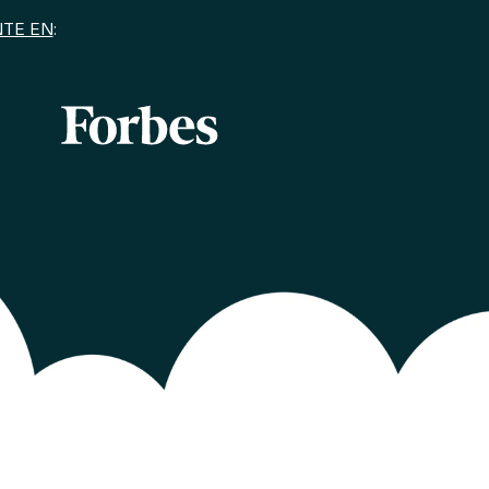
TE EN
: