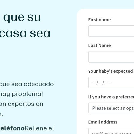
 que su
casa sea
ta que sea adecuado
o hay problema!
on expertos en
a.
teléfono
Rellene el