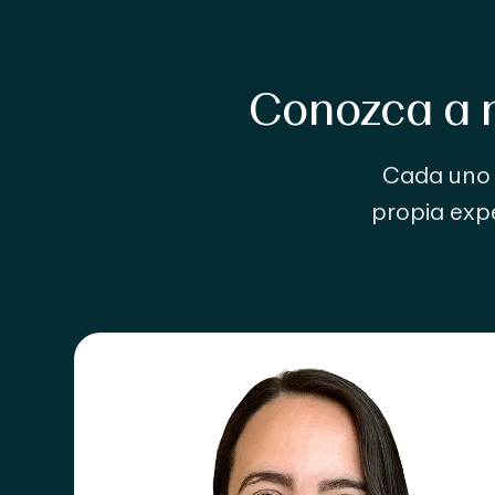
Conozca a n
Cada uno d
propia expe