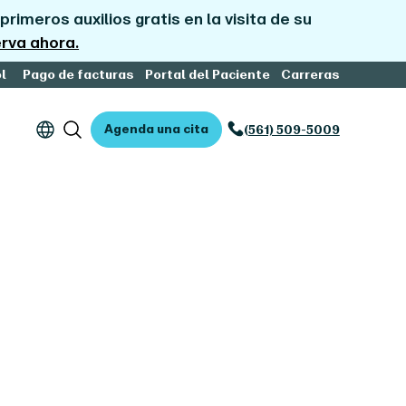
primeros auxilios gratis en la visita de su
rva ahora.
l
Pago de facturas
Portal del Paciente
Carreras
Agenda una cita
(561) 509-5009