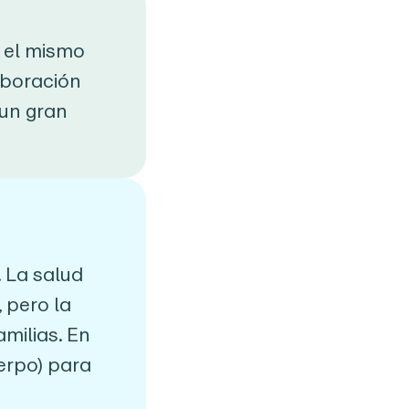
n el mismo
aboración
 un gran
. La salud
 pero la
milias. En
uerpo) para