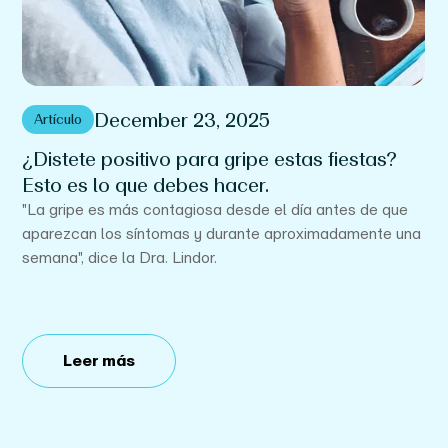
December 23, 2025
Artículo
¿Distete positivo para gripe estas fiestas?
L
Esto es lo que debes hacer.
u
é
m
"La gripe es más contagiosa desde el día antes de que
aparezcan los síntomas y durante aproximadamente una
La
semana", dice la Dra. Lindor.
o
ap
to
Leer más