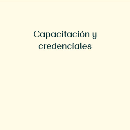
Capacitación y
credenciales
Educación
Licenciatura en Biología, Universidad
de Brown
Doctor en Medicina, Universidad de
Massachusetts