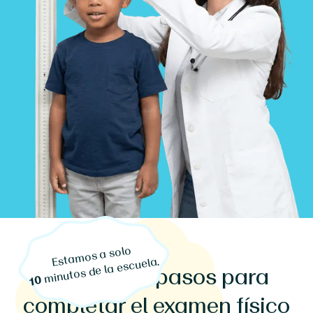
Estamos a solo
minutos de la escuela.
3 sencillos pasos para
10
completar el examen físico