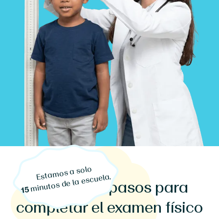
Estamos a solo
minutos de la escuela.
3 sencillos pasos para
15
completar el examen físico