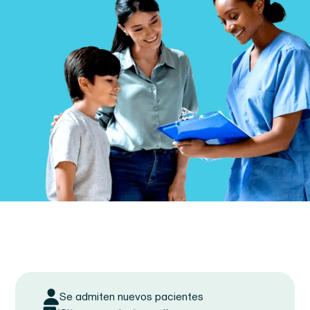
Aceptamos los siguientes
Se admiten nuevos pacientes
planes de PHCS: