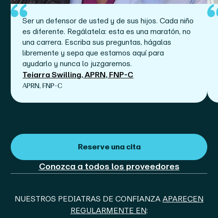
Ser un defensor de usted y de sus hijos. Cada niño
es diferente. Regálatela: esta es una maratón, no
una carrera. Escriba sus preguntas, hágalas
libremente y sepa que estamos aquí para
ayudarlo y nunca lo juzgaremos.
Teiarra Swilling, APRN, FNP-C
APRN, FNP-C
Reserve una cita
Conozca a todos los proveedores
NUESTROS PEDIATRAS DE CONFIANZA
APARECEN
REGULARMENTE EN
: