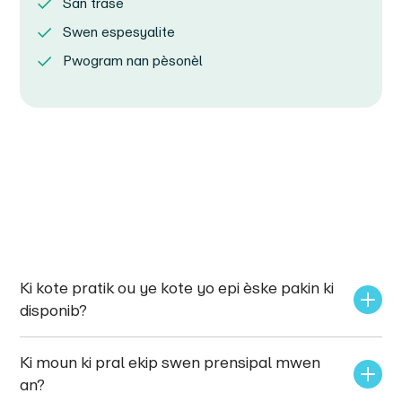
San trase
Swen espesyalite
Pwogram nan pèsonèl
Ki kote pratik ou ye kote yo epi èske pakin ki 
disponib?
Ki moun ki pral ekip swen prensipal mwen 
an?