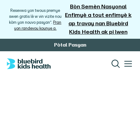
Bòn Semèn Nasyonal
Resevwa yon twous premye
Enfimyè a tout enfimyè k
swen gratis lè w vin vizite nou
kòm yon nouvo pasyan*.
Pran
ap travay nan Bluebird
yon randevou kounye a.
Kids Health ak pi lwen
Pòtal Pasyan