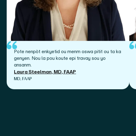
Pote nenpòt enkyetid ou menm oswa pitit ou ta ka
genyen. Nou la pou koute epi travay sou yo
ansanm.
Laura Steelman, MD, FAAP
MD, FAAP