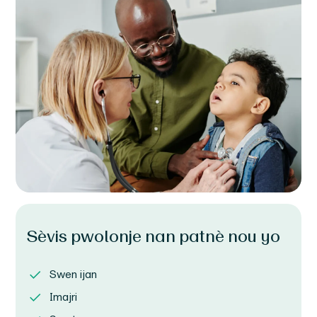
Sèvis pwolonje nan patnè nou yo
Swen ijan
Imajri