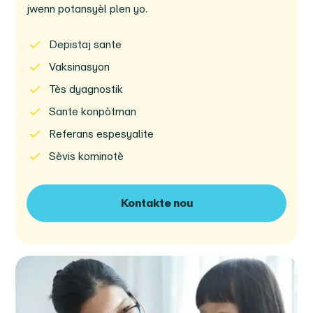
jwenn potansyèl plen yo.
Depistaj sante
Vaksinasyon
Tès dyagnostik
Sante konpòtman
Referans espesyalite
Sèvis kominotè
Kontakte nou