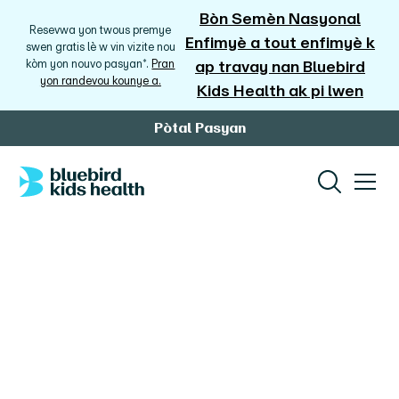
Bòn Semèn Nasyonal
Resevwa yon twous premye
Enfimyè a tout enfimyè k
swen gratis lè w vin vizite nou
kòm yon nouvo pasyan*.
Pran
ap travay nan Bluebird
yon randevou kounye a.
Kids Health ak pi lwen
Pòtal Pasyan