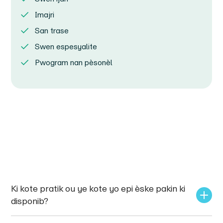
Imajri
San trase
Swen espesyalite
Pwogram nan pèsonèl
Ki kote pratik ou ye kote yo epi èske pakin ki 
disponib?