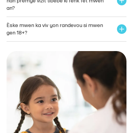
nan premye vizit tibebe ki fenk fèt mwen 
an?
Èske mwen ka viv yon randevou si mwen 
gen 18+?