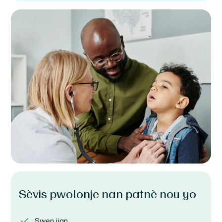
Sèvis pwolonje nan patnè nou yo
Swen ijan