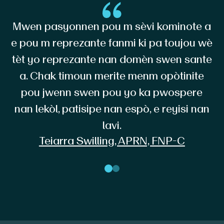
Mwen pasyonnen pou m sèvi kominote a
e pou m reprezante fanmi ki pa toujou wè
tèt yo reprezante nan domèn swen sante
a. Chak timoun merite menm opòtinite
pou jwenn swen pou yo ka pwospere
nan lekòl, patisipe nan espò, e reyisi nan
lavi.
Teiarra Swilling, APRN, FNP-C