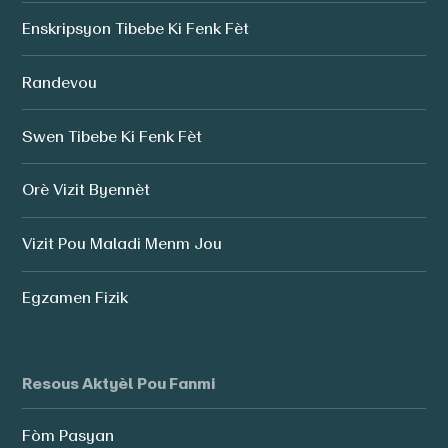
Enskripsyon Tibebe Ki Fenk Fèt
Randevou
Swen Tibebe Ki Fenk Fèt
Orè Vizit Byennèt
Vizit Pou Maladi Menm Jou
Egzamen Fizik
Resous Aktyèl Pou Fanmi
Fòm Pasyan