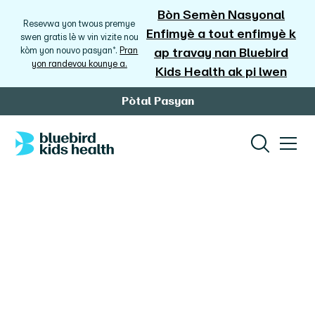
Bòn Semèn Nasyonal
Resevwa yon twous premye
Enfimyè a tout enfimyè k
swen gratis lè w vin vizite nou
kòm yon nouvo pasyan*.
Pran
ap travay nan Bluebird
yon randevou kounye a.
Kids Health ak pi lwen
Pòtal Pasyan