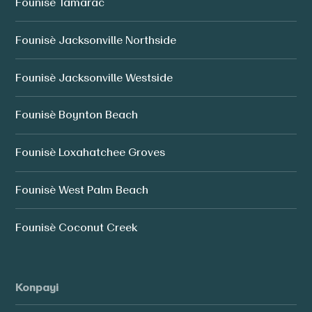
Founisè Tamarac
Founisè Jacksonville Northside
Founisè Jacksonville Westside
Founisè Boynton Beach
Founisè Loxahatchee Groves
Founisè West Palm Beach
Founisè Coconut Creek
Konpayi