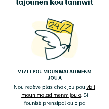
lajounen kou lannwit
VIZIT POU MOUN MALAD MENM
JOU A
Nou rezève plas chak jou pou
vizit
moun malad menm jou a
. Si
founisè prensipal ou a pa