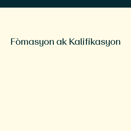
Fòmasyon ak Kalifikasyon
Edikasyon
Lisans, Inivèsite Florid
Doktè nan Medsin, Kolèj Medsin
Inivèsite Florid
Fòmasyon