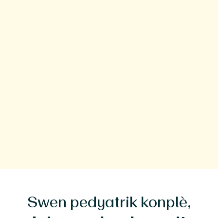
Inivèsite Kawolin di Nò Rezidan
Pedyatri
Sètifikasyon Konsèy
Konsèy Ameriken Pedyatri (ABP)
Swen pedyatrik konplè,