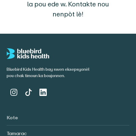
la pou ede w. Kontakte nou
nenpòt lè!
Bluebird Kids Health bay swen eksepsyonèl
pou chak timoun ka boujonnen.
Kote
Tamarac