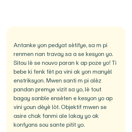
Antanke yon pedyat sètifye, sa m pi
renmen nan travay sa a se kesyon yo.
Sitou lè se nouvo paran k ap poze yo! Ti
bebe ki fenk fèt pa vini ak yon manyèl
enstriksyon. Mwen santi m pi alèz
pandan premye vizit sa yo, lè tout
bagay sanble ensèten e kesyon yo ap
vini youn dèyè lòt. Objektif mwen se
asire chak fanmi ale lakay yo ak
konfyans sou sante pitit yo.