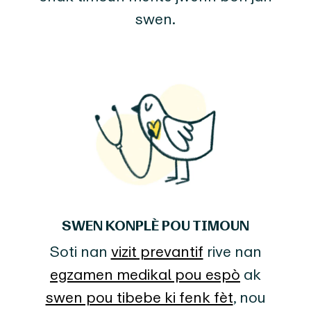
swen.
SWEN KONPLÈ POU TIMOUN
Soti nan
vizit prevantif
rive nan
egzamen medikal pou espò
ak
swen pou tibebe ki fenk fèt
, nou