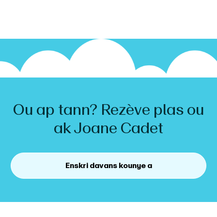
Ou ap tann? Rezève plas ou
ak
Joane
Cadet
Enskri davans kounye a