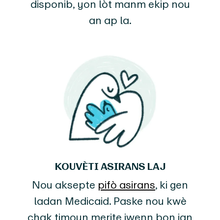
disponib, yon lòt manm ekip nou
an ap la.
KOUVÈTI ASIRANS LAJ
Nou aksepte
pifò asirans
, ki gen
ladan Medicaid. Paske nou kwè
chak timoun merite jwenn bon jan