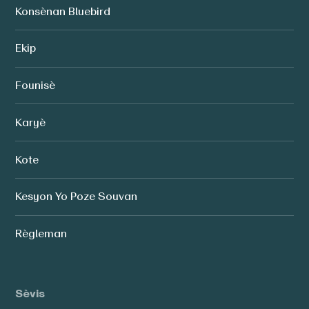
Konsènan Bluebird
Ekip
Founisè
Karyè
Kote
Kesyon Yo Poze Souvan
Règleman
Sèvis