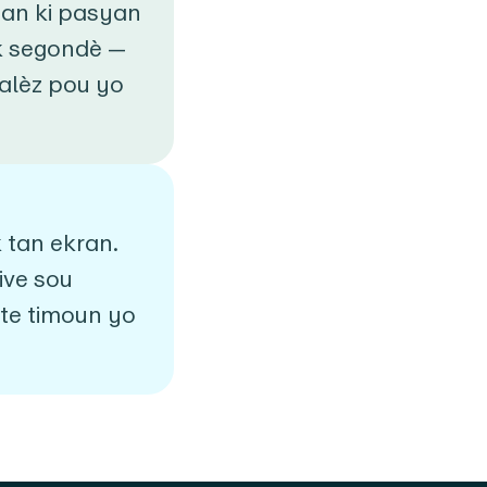
nan ki pasyan
k segondè —
o alèz pou yo
 tan ekran.
ive sou
ite timoun yo