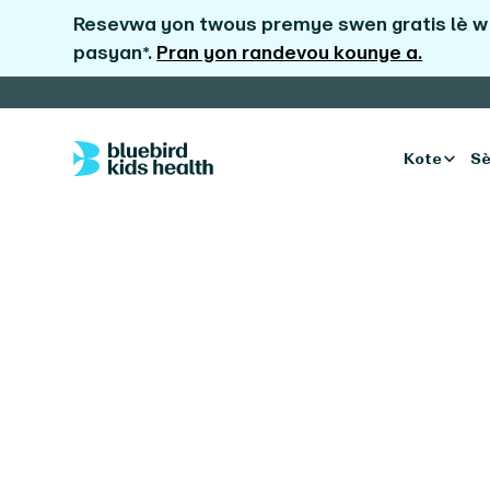
Resevwa yon twous premye swen gratis lè w 
pasyan*.
Pran yon randevou kounye a.
Kote
Sè