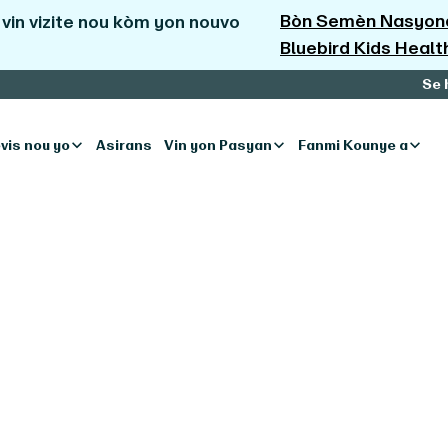
Bòn Semèn Nasyonal
vin vizite nou kòm yon nouvo
Bluebird Kids Healt
Se 
vis nou yo
Asirans
Vin yon Pasyan
Fanmi Kounye a