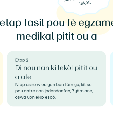
lekòl!
 etap fasil pou fè egzam
medikal pitit ou a
Etap 2
Di nou nan ki lekòl pitit ou
a ale
N ap asire w ou gen bon fòm yo, kit se
pou antre nan jadendanfan, 7yèm ane,
oswa yon ekip espò.