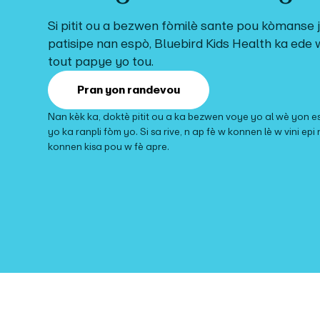
Si pitit ou a bezwen fòmilè sante pou
kòmanse 
patisipe nan espò
, Bluebird Kids Health ka ede 
tout papye yo tou.
Pran yon randevou
Nan kèk ka, doktè pitit ou a ka bezwen voye yo al wè yon e
yo ka ranpli fòm yo. Si sa rive, n ap fè w konnen lè w vini epi
konnen kisa pou w fè apre.