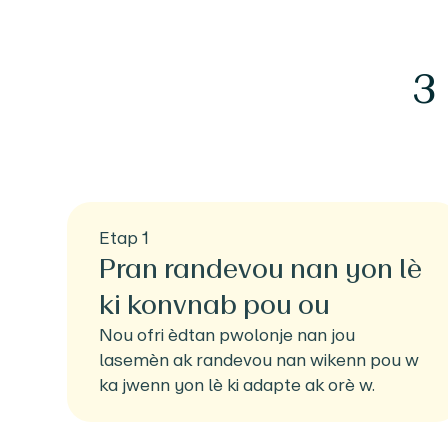
3
Etap 1
Pran randevou nan yon lè
ki konvnab pou ou
Nou ofri èdtan pwolonje nan jou
lasemèn ak randevou nan wikenn pou w
ka jwenn yon lè ki adapte ak orè w.