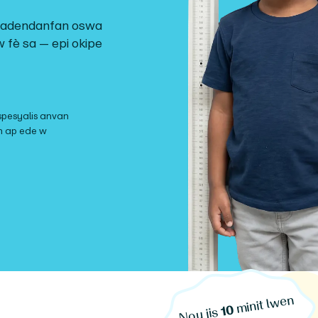
jadendanfan oswa
w fè sa — epi okipe
spesyalis anvan
 n ap ede w
minit l
wen
10
Nou jis