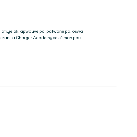
pa afilye ak, apwouve pa, patwone pa, oswa
eferans a
Charger Academy
se sèlman pou