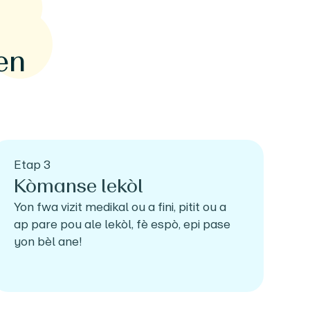
en
Etap 3
Kòmanse lekòl
Yon fwa vizit medikal ou a fini, pitit ou a
ap pare pou ale lekòl, fè espò, epi pase
yon bèl ane!