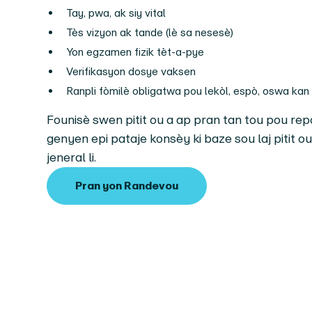
Tay, pwa, ak siy vital
Tès vizyon ak tande (lè sa nesesè)
Yon egzamen fizik tèt-a-pye
Verifikasyon dosye vaksen
Ranpli fòmilè obligatwa pou lekòl, espò, oswa kan
Founisè swen pitit ou a ap pran tan tou pou r
genyen epi pataje konsèy ki baze sou laj pitit ou a
jeneral li.
Pran yon Randevou