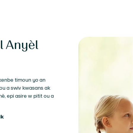
l Anyèl
 kenbe timoun yo an
t ou a swiv kwasans ak
epi asire w pitit ou a
ik