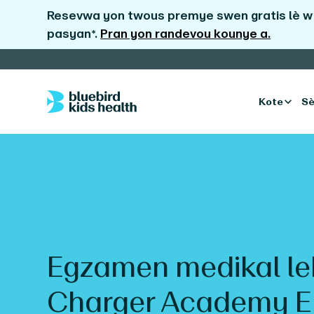
Resevwa yon twous premye swen gratis lè w 
pasyan*.
Pran yon randevou kounye a.
Kote
Sè
Egzamen medikal le
Charger Academy
E