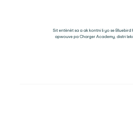
Sit entènèt sa a ak kontni li yo se Blueb
apwouve pa
Charger Academy
, distri 