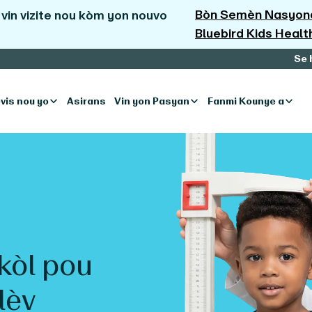
Bòn Semèn Nasyonal
vin vizite nou kòm yon nouvo
Bluebird Kids Healt
Se 
vis nou yo
Asirans
Vin yon Pasyan
Fanmi Kounye a
kòl pou
lèv