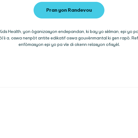
Pran yon Randevou
ird Kids Health, yon òganizasyon endepandan, ki bay yo sèlman, epi yo 
lekòl li a, oswa nenpòt antite edikatif oswa gouvènmantal ki gen rapò. R
enfòmasyon epi yo pa vle di okenn relasyon ofisyèl.