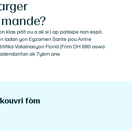
arger
mande?
 klas pitit ou a ak si l ap patisipe nan espò.
n ladan yon Egzamen Sante pou Antre
tifika Vaksinasyon Florid (Fòm DH 680 oswa
 jadendanfan ak 7yèm ane.
 kouvri fòm