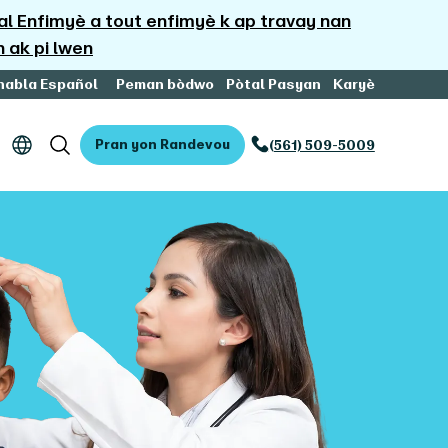
 Enfimyè a tout enfimyè k ap travay nan
h ak pi lwen
habla Español
Peman bòdwo
Pòtal Pasyan
Karyè
Pran yon Randevou
(561) 509-5009