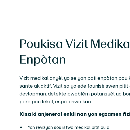
Poukisa Vizit Medika
Enpòtan
Vizit medikal anyèl yo se yon pati enpòtan pou
sante ak aktif. Vizit sa yo ede founisè swen piti
devlopman, detekte pwoblèm potansyèl yo bonè, 
pare pou lekòl, espò, oswa kan.
Kisa ki anjeneral enkli nan yon egzamen fiz
Yon revizyon sou istwa medikal pitit ou a