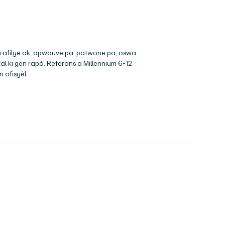
pa afilye ak, apwouve pa, patwone pa, oswa
tal ki gen rapò. Referans a
Millennium 6-12
 ofisyèl.