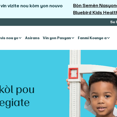
Bòn Semèn Nasyonal
vin vizite nou kòm yon nouvo
Bluebird Kids Healt
Se 
vis nou yo
Asirans
Vin yon Pasyan
Fanmi Kounye a
kòl pou
egiate