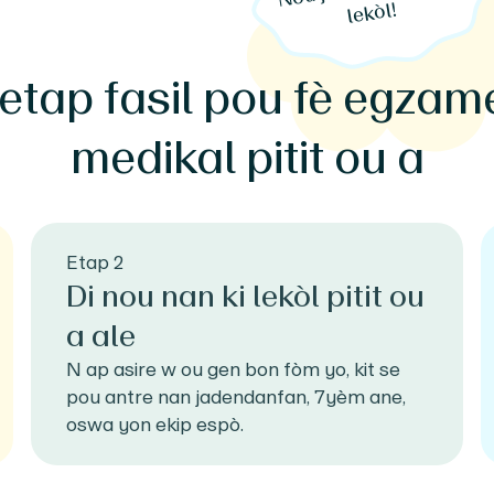
lekòl!
 etap fasil pou fè egzam
medikal pitit ou a
Etap 2
Di nou nan ki lekòl pitit ou
a ale
N ap asire w ou gen bon fòm yo, kit se
pou antre nan jadendanfan, 7yèm ane,
oswa yon ekip espò.