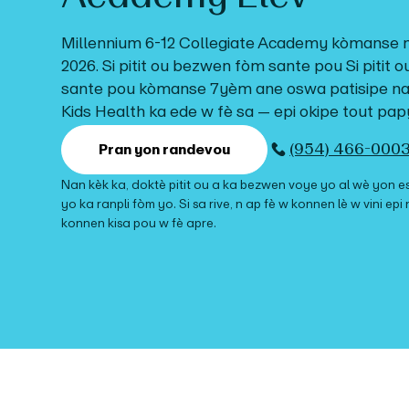
Millennium 6-12 Collegiate Academy
kòmanse 
2026
. Si pitit ou bezwen fòm sante pou
Si pitit
sante pou
kòmanse 7yèm ane oswa patisipe n
Kids Health ka ede w fè sa — epi okipe tout pap
(954) 466-000
Pran yon randevou
Nan kèk ka, doktè pitit ou a ka bezwen voye yo al wè yon e
yo ka ranpli fòm yo. Si sa rive, n ap fè w konnen lè w vini epi
konnen kisa pou w fè apre.