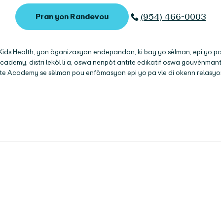
(954) 466-0003
Pran yon Randevou
ird Kids Health, yon òganizasyon endepandan, ki bay yo sèlman, epi yo 
 Academy
, distri lekòl li a, oswa nenpòt antite edikatif oswa gouvènman
ate Academy
se sèlman pou enfòmasyon epi yo pa vle di okenn relasyon