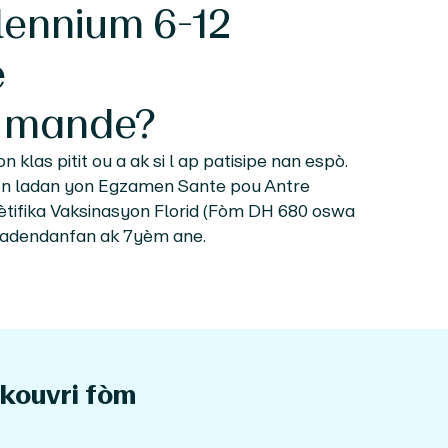
lennium 6-12
e
mande?
 klas pitit ou a ak si l ap patisipe nan espò.
n ladan yon Egzamen Sante pou Antre
tifika Vaksinasyon Florid (Fòm DH 680 oswa
 jadendanfan ak 7yèm ane.
 kouvri fòm