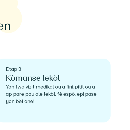
en
Etap 3
Kòmanse lekòl
Yon fwa vizit medikal ou a fini, pitit ou a
ap pare pou ale lekòl, fè espò, epi pase
yon bèl ane!