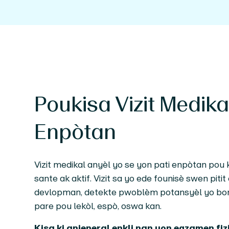
Poukisa Vizit Medika
Enpòtan
Vizit medikal anyèl yo se yon pati enpòtan pou
sante ak aktif. Vizit sa yo ede founisè swen piti
devlopman, detekte pwoblèm potansyèl yo bonè, 
pare pou lekòl, espò, oswa kan.
Kisa ki anjeneral enkli nan yon egzamen fiz