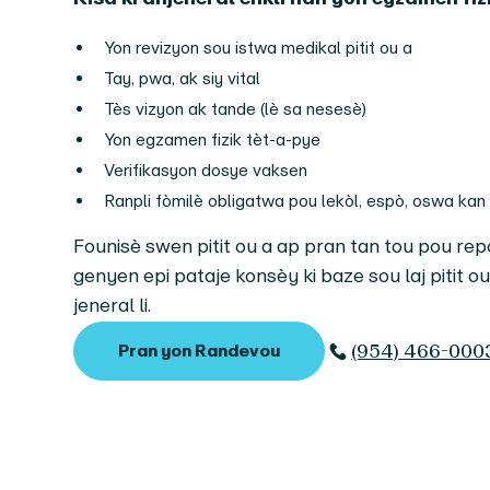
Yon revizyon sou istwa medikal pitit ou a
Tay, pwa, ak siy vital
Tès vizyon ak tande (lè sa nesesè)
Yon egzamen fizik tèt-a-pye
Verifikasyon dosye vaksen
Ranpli fòmilè obligatwa pou lekòl, espò, oswa kan
Founisè swen pitit ou a ap pran tan tou pou r
genyen epi pataje konsèy ki baze sou laj pitit ou a
jeneral li.
(954) 466-000
Pran yon Randevou