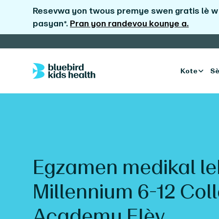
Resevwa yon twous premye swen gratis lè w 
pasyan*.
Pran yon randevou kounye a.
Kote
Sè
Egzamen medikal le
Millennium 6-12 Coll
Academy
Elèv