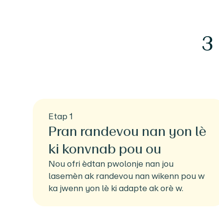
3
Etap 1
Pran randevou nan yon lè
ki konvnab pou ou
Nou ofri èdtan pwolonje nan jou
lasemèn ak randevou nan wikenn pou w
ka jwenn yon lè ki adapte ak orè w.