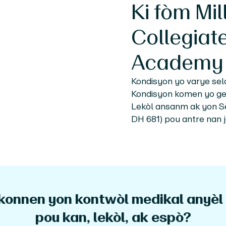
Ki fòm
Mil
Collegiat
Academy
Kondisyon yo varye selon
Kondisyon komen yo ge
Lekòl ansanm ak yon Sè
DH 681) pou antre nan
konnen yon kontwòl medikal anyèl
pou kan, lekòl, ak espò?