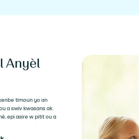
l Anyèl
 kenbe timoun yo an
t ou a swiv kwasans ak
epi asire w pitit ou a
ik