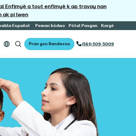
 Enfimyè a tout enfimyè k ap travay nan
h ak pi lwen
habla Español
Peman bòdwo
Pòtal Pasyan
Karyè
Pran yon Randevou
(561) 509-5009