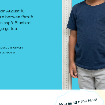
nan
August 10,
 ou a bezwen fòmilè
an espò
, Bluebird
ye yo tou.
3
spesyalis anvan
 n ap ede w
minit l
wen
10
Nou jis