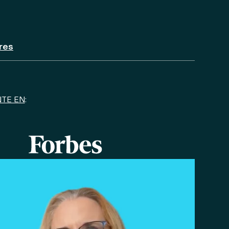
res
TE EN
: