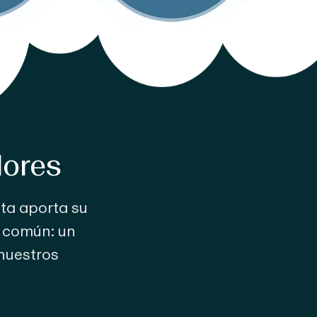
dores
nta aporta su
n común: un
 nuestros