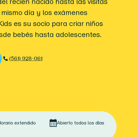
el recién nacido hasta las visitas
 mismo día y los exámenes
Kids es su socio para criar niños
esde bebés hasta adolescentes.
(561) 928-061
orario extendido
Abierto todos los días