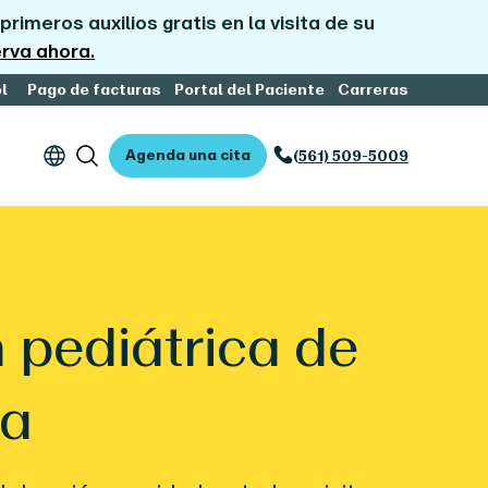
primeros auxilios gratis en la visita de su
rva ahora.
l
Pago de facturas
Portal del Paciente
Carreras
Agenda una cita
(561) 509-5009
 pediátrica de
za